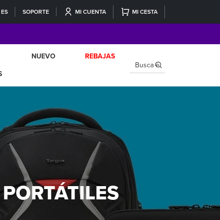
ES
SOPORTE
MI CUENTA
MI CESTA
NUEVO
REBAJAS
×
S
 PORTÁTILES