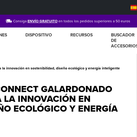
Consiga
ENVÍO GRATUITO
en todos los pedidos superiores a 50 euros
NES
DISPOSITIVO
RECURSOS
BUSCADOR
DE
ACCESORIO
la innovación en sostenibilidad, diseño ecológico y energía inteligente
 CONNECT GALARDONADO
A LA INNOVACIÓN EN
EÑO ECOLÓGICO Y ENERGÍA