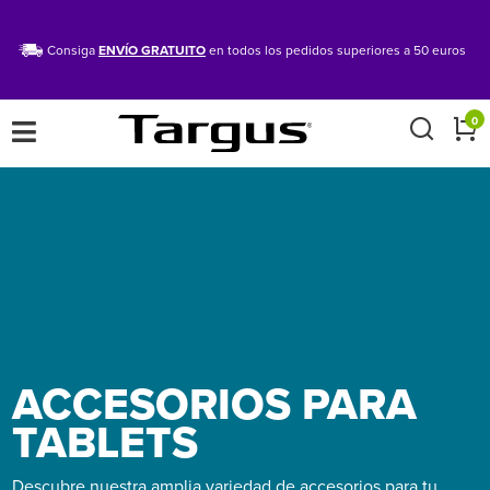
Consiga
ENVÍO GRATUITO
en todos los pedidos superiores a 50 euros
×
0
ACCESORIOS PARA
TABLETS
Descubre nuestra amplia variedad de accesorios para tu