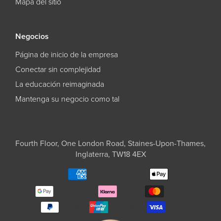
Mapa del sitio
Negocios
Página de inicio de la empresa
Conectar sin complejidad
La educación reimaginada
Mantenga su negocio como tal
Fourth Floor, One London Road, Staines-Upon-Thames,
Inglaterra, TW18 4EX
american express
apple pay
google pay
klarna
maestro
paypal
unionpay
visado