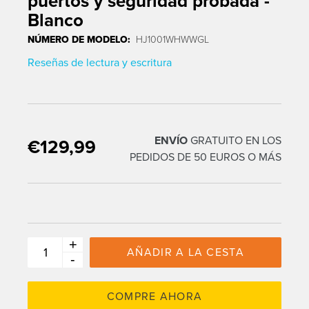
puertos y seguridad probada -
Blanco
NÚMERO DE MODELO:
HJ1001WHWWGL
Reseñas de lectura y escritura
ENVÍO
GRATUITO EN LOS
€129,99
Traducción pendiente: es.products.product.regular_price
PEDIDOS DE 50 EUROS O MÁS
+
AÑADIR A LA CESTA
-