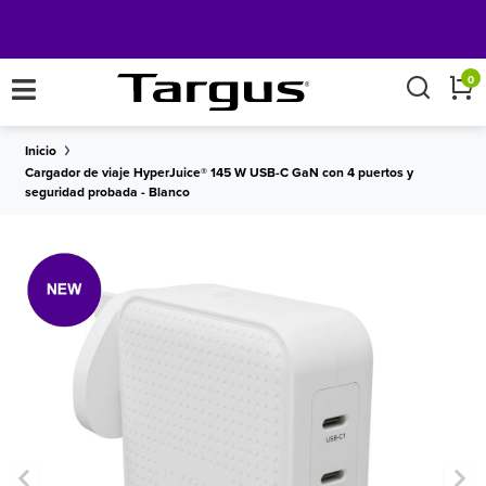
×
0
Inicio
Cargador de viaje HyperJuice® 145 W USB-C GaN con 4 puertos y
seguridad probada - Blanco
Consiga
ENVÍO GRATUITO
en todos los pedidos superiores a 50 euros