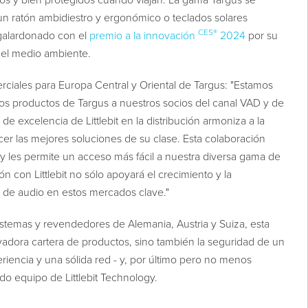
s y bien protegidos cuando viajan. La gama Targus se
n ratón ambidiestro y ergonómico o teclados solares
CES®
 galardonado con el
premio a la innovación
2024
por su
 el medio ambiente.
rciales para Europa Central y Oriental de Targus: "Estamos
 los productos de Targus a nuestros socios del canal VAD y de
de excelencia de Littlebit en la distribución armoniza a la
er las mejores soluciones de su clase. Esta colaboración
a y les permite un acceso más fácil a nuestra diversa gama de
n con Littlebit no sólo apoyará el crecimiento y la
y de audio en estos mercados clave."
sistemas y revendedores de Alemania, Austria y Suiza, esta
ovadora cartera de productos, sino también la seguridad de un
riencia y una sólida red - y, por último pero no menos
do equipo de Littlebit Technology.