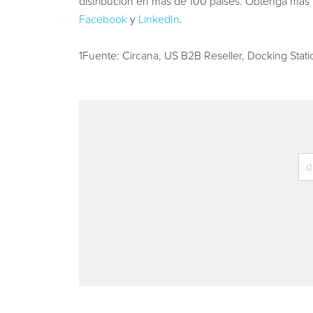
distribución en más de 100 países. Obtenga más
Facebook
y
LinkedIn
.
1Fuente
: Circana, US B2B Reseller, Docking Stati