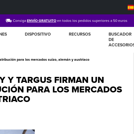
Consiga
ENVÍO GRATUITO
en todos los pedidos superiores a 50 euros
NES
DISPOSITIVO
RECURSOS
BUSCADOR
DE
ACCESORIO
istribución para los mercados suizo, alemán y austriaco
Y Y TARGUS FIRMAN UN
UCIÓN PARA LOS MERCADOS
TRIACO